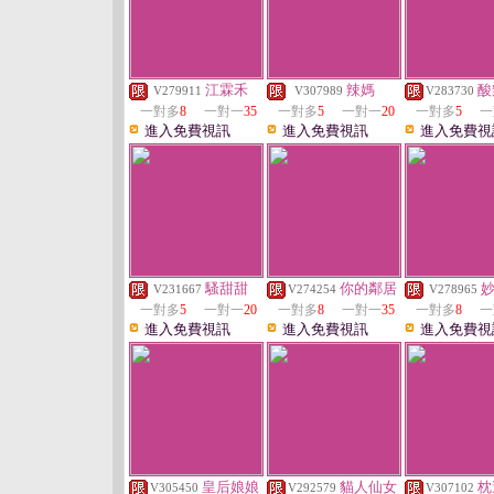
江霖禾
辣媽
酸
V279911
V307989
V283730
一對多
8
一對一
35
一對多
5
一對一
20
一對多
5
一
進入免費視訊
進入免費視訊
進入免費視
騷甜甜
你的鄰居
V231667
V274254
V278965
一對多
5
一對一
20
一對多
8
一對一
35
一對多
8
一
進入免費視訊
進入免費視訊
進入免費視
皇后娘娘
貓人仙女
枕
V305450
V292579
V307102