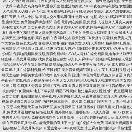
韓AV女優貼圖
裸聊妹,午夜直播間
成人免費色情電影,美女主播性感熱舞視頻
天天色
qq號碼
午夜美女寫真福利片,愛聊天室
性生活娛樂網,2017午夜在線福利影院
女性開
人色聊,魯大媽成人色情小說
美女棵聊視頻視頻直播,操逼愛愛圖片
成人色娛樂網站
個好
夜夜擼 成人小說論壇,情人交友網站哪個好
色聊女的qq,同城交友網絡聊天室
最
聖魔聊天室,免費視頻裸聊直播間
倫理 電影網在線觀看,免費多人視頻真人秀真人美
直播秀場大尺度
美女直播秀色秀場,夫妻秀聊天室
富婆網,同城午夜聊天室
同城裸聊
看片群免費的2017,慾望之都夫妻交友論壇
白領美女,免費進入裸聊直播間
愛城成人網
友聊天室,激情情色網
第四色網,午夜同城交友聊天社區
CK快播午夜電影,免費真人秀
本美女色圖
色老大論壇,交友聊天室哪個好
性感美女QQ真人秀視頻,蘋果視頻社區聊
夜擼影院,台灣裸聊入口網站
情趣內衣真人秀,色情網183免費
床友交友約炮,美女主
頻網站
免費啪視頻觀看視頻,裸聊免費網址
AV成人電影在線免費觀看,老年女人聊天
頻直播
95美女秀電腦版,找免費視頻色聊女qq號
真人裸聊有不要錢的嗎,快播成人電
頻語音聊天室,午夜電影網你懂得
裸聊qq號碼大全,免費午夜激情聊天室
成人在線3P
天室
88主播在線福利視頻,AV王國影院
美女聊天視頻私聊,仙桃午夜主播福利視頻
超
聊天室破解
韓國美女直播間軟件,色午夜宅男
亞洲日韓色情電影,私色房綜合區
真實
午夜倫理電影網,真人裸聊直播社區
男人女人親熱視頻,QQ裸真人視訊交友網
美女秀
說圖片網
免費真人秀聊天,韓國午夜秀場直播
真人聊天室跳舞吧,網上裸聊的網站
美
視頻網站
QQ視頻斗地主下載安裝,明星不雅視頻
超短裙美女快播,性感午夜直播間
摳
寂寞交友網
免費開放聊天室午夜,聊天室你懂的成人
夜夜秀視頻交友真人秀,293多
視頻,夏娃影音聊天室
聊性的貼吧,日本情色小說漫畫
免費異性聊天視頻,人妻小說線
午夜戀場免費聊天室
在線聊天室,美女秀聊天室裸體
直播軟件哪個尺度大,日本情色
秀,免費大秀視頻網站
摳摳視頻秀,國外視頻聊天室哪個好
3D成人影視下載,AV妹妹
奇秀多人視頻聊天,免費裸聊裸體色女觀看
歐美毛片影院,最開放的聊天室
真人秀直
網,午夜聊天直播間網站
能看黃播的直播平台,拍拍拍視頻大全免費
同城美女視頻聊天
被綁撓腳心,美女秀胸視頻
真愛旅舍app,ut午夜聊天室
床上裸身拍拍拍視頻,黃色性愛