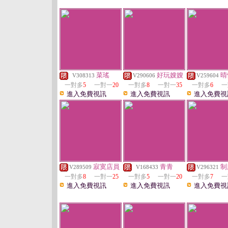
菜瑤
好玩嫂嫂
晴
V308313
V290606
V259604
一對多
5
一對一
20
一對多
8
一對一
35
一對多
6
一
進入免費視訊
進入免費視訊
進入免費視
寂寞店員
青青
制
V289509
V168433
V296321
一對多
8
一對一
25
一對多
5
一對一
20
一對多
7
一
進入免費視訊
進入免費視訊
進入免費視