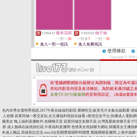
爆米花耶
柚子袖
V296433
V305050
一對一
20
一對多
7
一對一
30
進入一對一視訊
進入免費視訊
使用條款
Copyright © 2026
依'電腦網際網路分級辦法'為限制級，限定為年滿
1
本站內影音內容及各項條款。為防範未滿
18
歲之
金會TICRF分級服務
的安裝與設定。
(為還給愛護
色內衣秀全透明秀視頻,2017午夜在線福利影院
裸聊性交,歐美毛片全集在線觀看
傾
人色聊
寂寞同城一夜交友站,女主播福利視頻在線看
e夜情交友平台,快播成人電影網
腿美女
晚上福利直播軟件,色聊聊天室
寂寞同城交友聊天室,台灣真愛旅舍聊天室
9
群
成人無碼在線視頻社區,午夜福利直播間
色情美女視頻聊天網站,韓國美女主播熱
本成人雜誌
高雄茶訊交流 msn,6合彩開獎號碼即時開獎
襄陽裸聊直播間,上海伴遊網