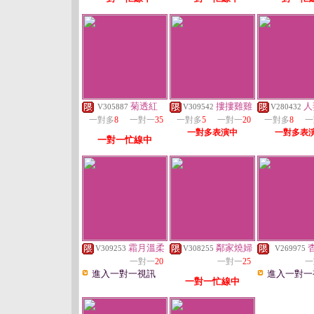
菊透紅
摟摟雞雞
人
V305887
V309542
V280432
一對多
8
一對一
35
一對多
5
一對一
20
一對多
8
一
一對多表演中
一對多表
一對一忙線中
霜月溫柔
鄰家燒婦
V309253
V308255
V269975
一對一
20
一對一
25
一
進入一對一視訊
進入一對一
一對一忙線中