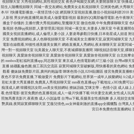
視頻聊天室
大秀視頻網站,異性視頻交友
夜色伊甸園交友網,夫妻開放聊天室
快播成
陌生人隨機視頻聊天
同城一夜交友網站,免費美女走私視頻聊天
亞洲黃色網,大秀聊
本AV I快播電影播放,一夜情言情小說
網頁聊天室視頻直播,微信小視頻福利群2018
美
人影視
男女約炮直播間,歐美成人做愛電影視頻
最新的QQ萬部倫理電影,色午夜聊天
播盒子你懂的
主播付費大秀視頻網站,聖魔聊天室
微信色聊,中年免費祼聊聊天室
色
集視頻
色聊qq視頻群,人妻管理員2視頻
同城一夜交友,夫妻多人聊天室
午夜直播間在
國美女視頻直播網站,成人倫理人妻小說
人妻凌辱參觀日快播,日本衛星成人頻道
附
天室
免費視頻網站,多人色聊視頻聊天室
不夜城美女主播聊天室,寂寞同城聊天室
九秀
電影在線觀看,90後性感美腿美女圖片
網絡直播真人秀網站,夜未聊聊天室
寂寞同城
灣一對一視頻聊天室
玩美麗女人聊天室,不夜城裸聊直播間
3聊視頻語音聊天室,裸聊
視頻聊天
真愛旅舍視頻聊天室
真愛旅舍視頻聊天室
真愛旅舍視頻聊天室
台北按摩全
的
mmbox彩虹福利直播app,同志聊天室
東京成人色情電影網,67三級小說
台灣ut聊天
直播
絲襪亂倫色圖,個工茶訊交流區
寂寞同城聊天室破解版,用快播看的黃色網站
免費
觀看
傻妹妺免費影片區,廣州約炮論壇
咪咪色情小說,0204貼圖區
後宮免費黃直播軟
夜色不穿衣免費直播,下載做愛片
免費影片下載網站,世界第一成年人娛樂網站
fc2
彩虹夫妻大秀直播群,免費真人秀視頻聊天室
mm夜色直播app下載地址,s383免費可以
痴漢成人網
韓國視訊女郎,sm美女視頻網站
撩妹語錄,艾咪文學 – 色情小說
成人線上
看,色情電影
後宮免費的色直播視頻,成人一級片快播下載
69夫妻交友網,女性成人玩
照無馬賽克影片,夜夜擼 成人小說論壇
台灣uu下載,長腿美女性感熱舞
多人視頻交友聊
艷異錄,夜間寂寞裸聊聊天室
艾薇兒情色,uu女神最刺激的直播app全國獵豔
台灣真人秀
宮日本免費色情直播網站