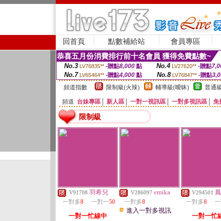
回首頁
點數補給站
會員專區
恭喜五月份消費排行前十名會員 獲得免費點數~
No.3
No.4
-贈點
8,000
點
-贈點
7,0
LV76835**
LV27620**
No.7
No.8
-贈點
4,000
點
-贈點
3,
LV65464**
LV76847**
頻道指數
限制級(火辣)
輔導級(曖昧)
普通級
頻道
台妹專區
│
新人區
│
一對一視訊區
│
一對多視訊區
│
免
限制級
羽希兒
emika
V91708
V286097
V294501
一對多
8
一對一
50
一對多
8
一對多
8
一
進入一對多視訊
一對一忙線中
一對一忙